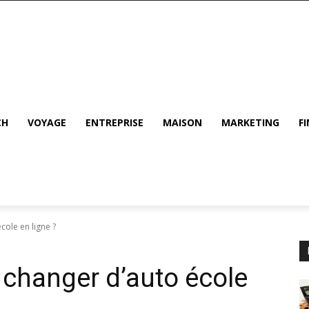
CH
VOYAGE
ENTREPRISE
MAISON
MARKETING
F
cole en ligne ?
 changer d’auto école