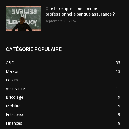
Que faire après une licence
professionnelle banque assurance ?
septembre 26, 2024
CATÉGORIE POPULAIRE
CBD
55
Maison
13
Loisirs
11
Assurance
11
Bricolage
9
Mobilité
9
Entreprise
9
Finances
8