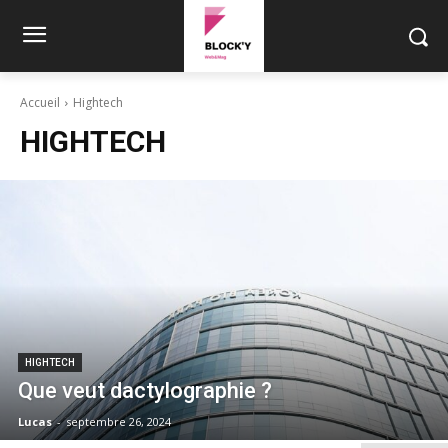
Accueil
Hightech
HIGHTECH
HIGHTECH
Que veut dactylographie ?
Lucas
-
septembre 26, 2024