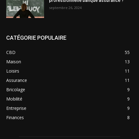
professionnelle banque assurance ?
septembre 26, 2024
CATÉGORIE POPULAIRE
CBD
55
Maison
13
Loisirs
11
Assurance
11
Bricolage
9
Mobilité
9
Entreprise
9
Finances
8