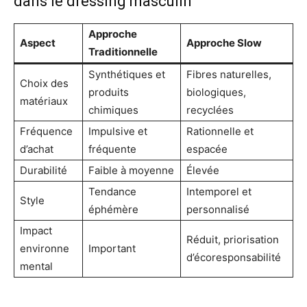
dans le dressing masculin
Approche
Aspect
Approche Slow
Traditionnelle
Synthétiques et
Fibres naturelles,
Choix des
produits
biologiques,
matériaux
chimiques
recyclées
Fréquence
Impulsive et
Rationnelle et
d’achat
fréquente
espacée
Durabilité
Faible à moyenne
Élevée
Tendance
Intemporel et
Style
éphémère
personnalisé
Impact
Réduit, priorisation
environne
Important
d’écoresponsabilité
mental