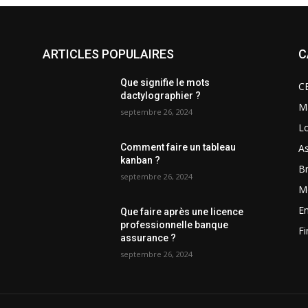
ARTICLES POPULAIRES
C
Que signifie le mots
C
dactylographier ?
M
septembre 26, 2024
Lo
A
Comment faire un tableau
kanban ?
Br
septembre 26, 2024
Mo
En
Que faire après une licence
professionnelle banque
F
assurance ?
septembre 26, 2024