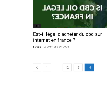
CBD
Est-il légal d’acheter du cbd sur
internet en france ?
Lucas
-
septembre 26, 2024
...
1
12
13
14