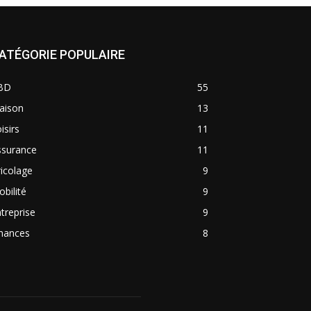
ATÉGORIE POPULAIRE
BD
55
aison
13
isirs
11
ssurance
11
icolage
9
bilité
9
treprise
9
inances
8